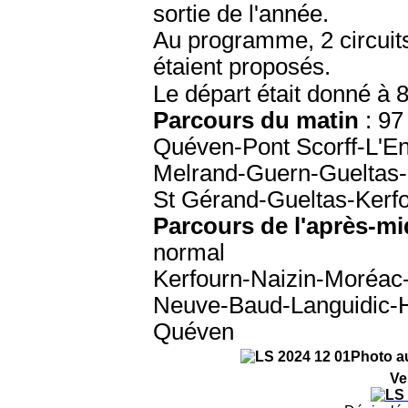
sortie de l'année.
Au programme, 2 circui
étaient proposés.
Le départ était donné à 
Parcours du matin
: 97
Quéven-
Pont Scorff-L'E
Melrand-Guern-Gueltas-
St Gérand-Gueltas-Kerf
Parcours de l'après-mi
normal
Kerfourn-Naizin
-Moréac-
Neuve-
Baud-Languidic-H
Quéven
Photo au
Ve