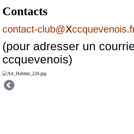
Contacts
contact-club@
X
ccquevenois.f
(pour adresser un courrie
ccquevenois)