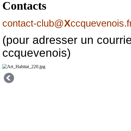
Contacts
contact-club@
X
ccquevenois.f
(pour adresser un courrie
ccquevenois)