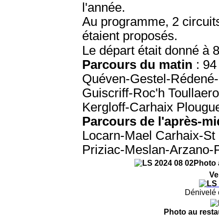
l'année.
Au programme, 2 circui
étaient proposés.
Le départ était donné à 
Parcours du matin
: 94
Quéven
-
Gestel-Rédené-
Guiscriff-Roc'h Toullae
Kergloff-Carhaix Plougu
Parcours de l'après-mi
Locarn-Mael Carhaix-St
Priziac-Meslan-Arzano-
Photo 
Ve
Dénivelé 
Photo au resta