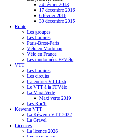
24 février 2018
17 décembre 2016
6 février 2016
30 décembre 2015
Route
Les groupes
Les horaires
Paris-Brest-Paris
Vélo en Morbihan
Vélo en France
Les randonnées FFVélo
VTT
Les horaires
Les circuits
Calendrier VTT.bzh
Le VTT à la FFVélo
La Maxi-Verte
Maxi verte 2019
Les Roc'h
Kewenn VTT
La Kéwenn VTT 2022
La Gravel
Licences
La licence 2026
Les assurances