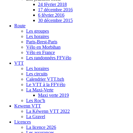
24 février 2018
17 décembre 2016
6 février 2016
30 décembre 2015
Route
Les groupes
Les horaires
Paris-Brest-Paris
Vélo en Morbihan
Vélo en France
Les randonnées FFVélo
VTT
Les horaires
Les circuits
Calendrier VTT.bzh
Le VTT à la FFVélo
La Maxi-Verte
Maxi verte 2019
Les Roc'h
Kewenn VTT
La Kéwenn VTT 2022
La Gravel
Licences
La licence 2026
Les assurances